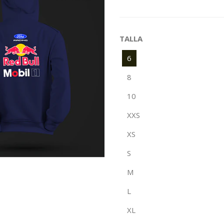
TALLA
6
8
10
XXS
XS
S
M
L
XL