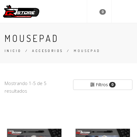
0
MOUSEPAD
INICIO
/
ACCESORIOS
/
MOUSEPAD
Mostrando 1-5 de 5
Filtros
0
resultados