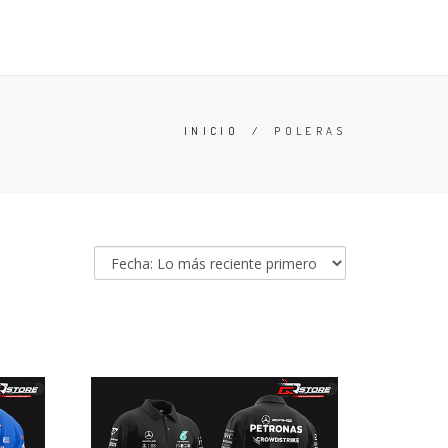
 Y CONDICIONES
BUSCAR
ACCESO
CARRO (
0
)
INICIO
/
POLERAS