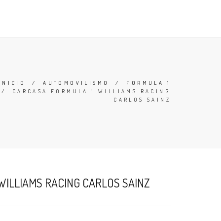
 Y CONDICIONES
BUSCAR
ACCESO
CARRO (
0
)
INICIO
/
AUTOMOVILISMO
/
FORMULA 1
/
CARCASA FORMULA 1 WILLIAMS RACING
CARLOS SAINZ
WILLIAMS RACING CARLOS SAINZ