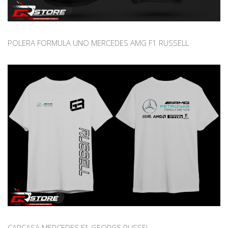
POLERA FORMULA UNO MERCEDES AMG F1 RUSSELL
CARCASA MERCEDES F1 GEORGE RUSSEL