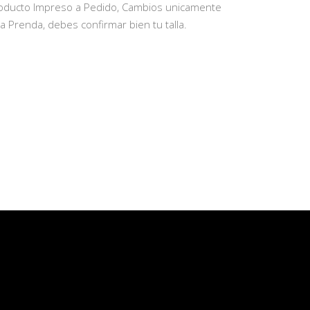
oducto Impreso a Pedido, Cambios unicamente
la Prenda, debes confirmar bien tu talla.