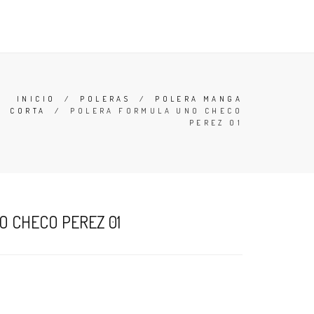
 Y CONDICIONES
BUSCAR
ACCESO
CARRO (
0
)
INICIO
/
POLERAS
/
POLERA MANGA
CORTA
/
POLERA FORMULA UNO CHECO
PEREZ 01
 CHECO PEREZ 01