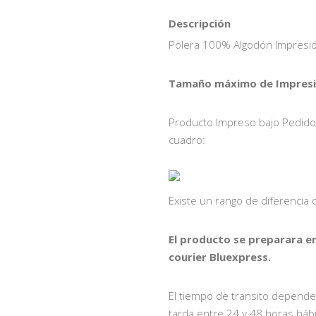
Descripción
Polera 100% Algodón Impresió
Tamaño máximo de Impresió
Producto Impreso bajo Pedido, 
cuadro:
Existe un rango de diferencia
El producto se preparara e
courier Bluexpress.
El tiempo de transito depende
tarda entre 24 y 48 horas hábi