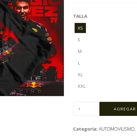
TALLA
XS
S
M
L
XL
XXL
Categoría:
AUTOMOVILISMO
,