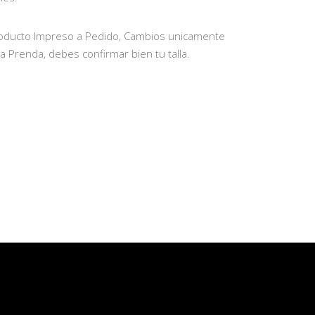
oducto Impreso a Pedido, Cambios unicamente
la Prenda, debes confirmar bien tu talla.