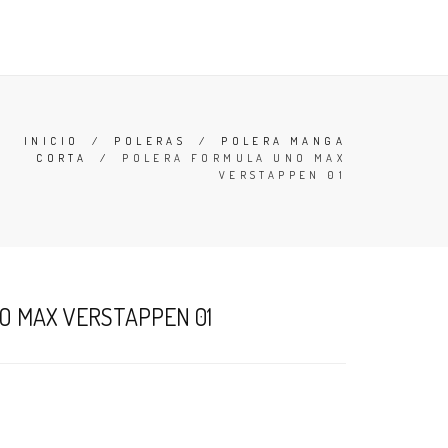
 Y CONDICIONES
BUSCAR
ACCESO
CARRO (
0
)
INICIO
/
POLERAS
/
POLERA MANGA
CORTA
/
POLERA FORMULA UNO MAX
VERSTAPPEN 01
O MAX VERSTAPPEN 01