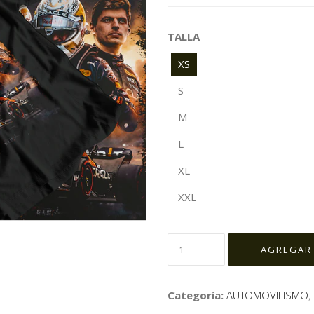
TALLA
XS
S
M
L
XL
XXL
Categoría:
AUTOMOVILISMO
,