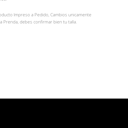
oducto Impreso a Pedido, Cambios unicamente
la Prenda, debes confirmar bien tu talla.