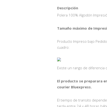
Descripción
Polera 100% Algodón Impresió
Tamaño máximo de Impresió
Producto Impreso bajo Pedido, 
cuadro:
Existe un rango de diferencia
El producto se preparara e
courier Bluexpress.
El tiempo de transito depende
tarda entre 24 y 48 horas hábi