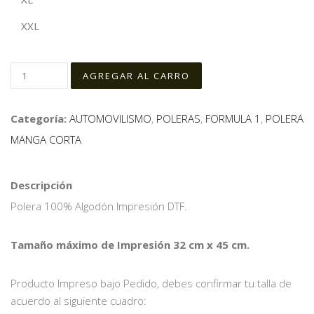
XXL
Categoría:
AUTOMOVILISMO
,
POLERAS
,
FORMULA 1
,
POLERA
MANGA CORTA
Descripción
Polera 100% Algodón Impresión DTF.
Tamaño máximo de Impresión 32 cm x 45 cm.
Producto Impreso bajo Pedido, debes confirmar tu talla de
acuerdo al siguiente cuadro: