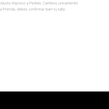
oducto Impreso a Pedido, Cambios unicamente
la Prenda, debes confirmar bien tu talla.