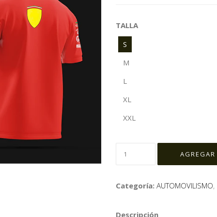
TALLA
S
M
L
XL
XXL
Categoría:
AUTOMOVILISMO
,
Descripción