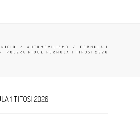
 Y CONDICIONES
BUSCAR
ACCESO
CARRO (
0
)
INICIO
/
AUTOMOVILISMO
/
FORMULA 1
/
POLERA PIQUE FORMULA 1 TIFOSI 2026
A 1 TIFOSI 2026