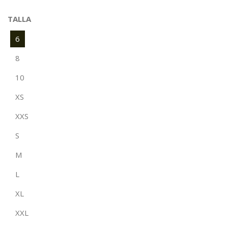
TALLA
6
8
10
XS
XXS
S
M
L
XL
XXL