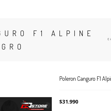
POLERAS
POLERONES
ACCESORIOS
TÉRMINOS
GURO F1 ALPINE
C
EGRO
Poleron Canguro F1 Alp
$31.990