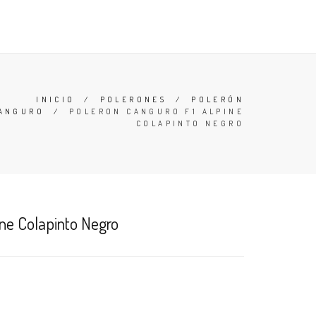
 Y CONDICIONES
BUSCAR
ACCESO
CARRO (
0
)
INICIO
/
POLERONES
/
POLERÓN
ANGURO
/
POLERON CANGURO F1 ALPINE
COLAPINTO NEGRO
ine Colapinto Negro