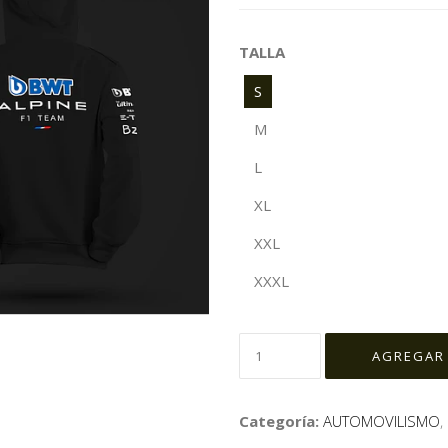
TALLA
S
M
L
XL
XXL
XXXL
Categoría:
AUTOMOVILISMO
,