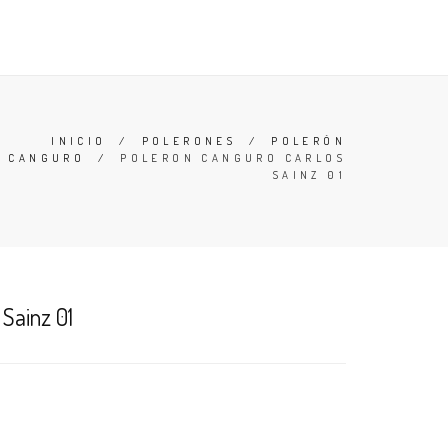
 Y CONDICIONES
BUSCAR
ACCESO
CARRO (
0
)
INICIO
/
POLERONES
/
POLERÓN
CANGURO
/
POLERON CANGURO CARLOS
SAINZ 01
 Sainz 01