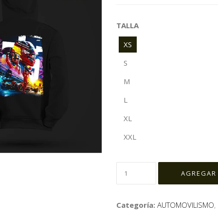
TALLA
XS
S
M
L
XL
XXL
Categoría:
AUTOMOVILISMO
,