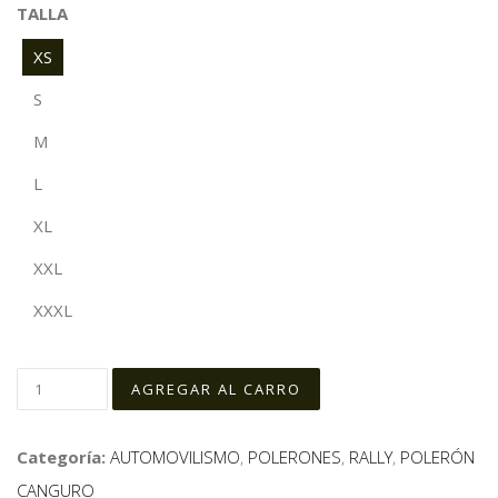
TALLA
XS
S
M
L
XL
XXL
XXXL
Categoría:
AUTOMOVILISMO
,
POLERONES
,
RALLY
,
POLERÓN
CANGURO