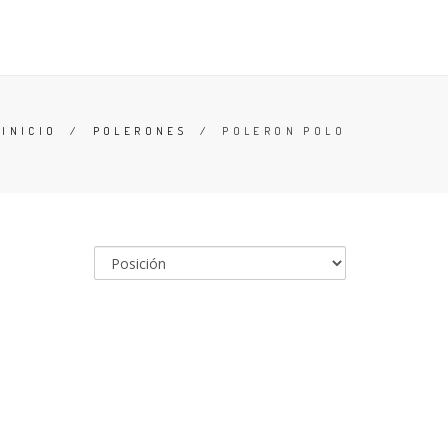
 Y CONDICIONES
BUSCAR
ACCESO
CARRO (
0
)
INICIO
/
POLERONES
/
POLERON POLO